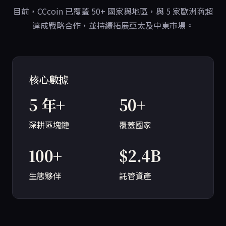
目前，CCcoin 已覆蓋 50+ 國家與地區，與 5 家歐洲商超
達成戰略合作，並持續拓展亞太及中東市場。
核心數據
5
年+
50
+
深耕區塊鏈
覆蓋國家
100
+
$
2.4
B
生態夥伴
託管資產