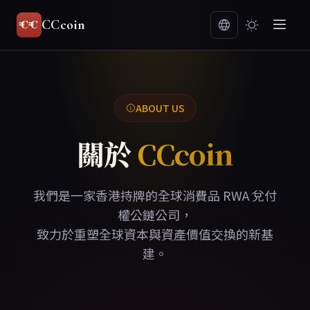
CCcoin
Ξ
₸
₮
₦
₺
₽
◈
€
₱
Ł
₩
Ł
Ƀ
₲
ABOUT US
關於
CCcoin
我們是一家香港持牌的全球消費品 RWA 兌付
權公鏈公司，
致力於重塑全球資本與資產價值交換的新基
建。