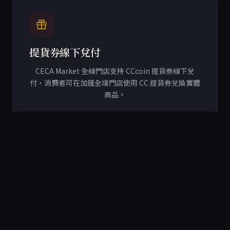
提貨券線下兌付
CECA Market 全線門店支持 CCcoin 提貨券線下兌
付，消費者可在加蓬全境門店使用 CC 提貨券兌換實體
商品。
商品溯源上鏈
精選進口商品及當地供應商 SKU 完成 CCcoin 公鏈登
記，消費者可掃碼查看從產地到貨架的全鏈條記錄。