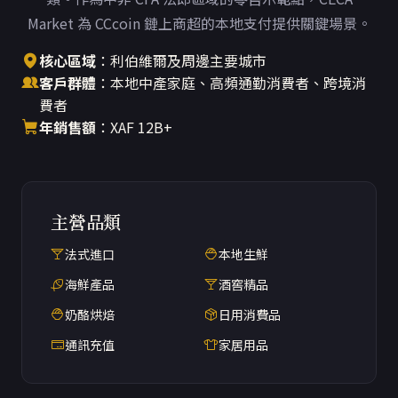
Market 為 CCcoin 鏈上商超的本地支付提供關鍵場景。
核心區域
：利伯維爾及周邊主要城市
客戶群體
：本地中產家庭、高頻通勤消費者、跨境消
費者
年銷售額
：XAF 12B+
主營品類
法式進口
本地生鮮
海鮮產品
酒窖精品
奶酪烘焙
日用消費品
通訊充值
家居用品