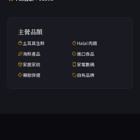
主營品類
土耳其生鮮
Halal 肉類
海鮮產品
進口食品
家居家紡
家電數碼
藥妝保健
自有品牌