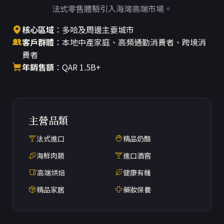
法式零售體驗引入海灣高端市場。
核心區域
：多哈及周邊主要城市
客戶群體
：本地中產家庭、高頻通勤消費者、跨境消
費者
年銷售額
：QAR 1.5B+
主營品類
法式進口
精品奶酪
海鮮肉類
進口酒窖
高端烘焙
健康有機
精品家居
藥妝保養