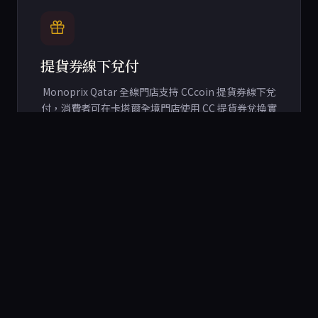
提貨券線下兌付
Monoprix Qatar 全線門店支持 CCcoin 提貨券線下兌
付，消費者可在卡塔爾全境門店使用 CC 提貨券兌換實
體商品。
商品溯源上鏈
精選進口商品及當地供應商 SKU 完成 CCcoin 公鏈登
記，消費者可掃碼查看從產地到貨架的全鏈條記錄。