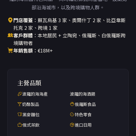
部沿海城市，以及跨境購物人群。
門店覆蓋
：蘇瓦烏基 3 家、奧爾什丁 2 家、比亞韋斯
托克 2 家、跨境 1 家
客戶群體
：本地居民 + 立陶宛、俄羅斯、白俄羅斯跨
境購物者
年銷售額
：€18M+
主營品類
波羅的海海產
波羅的海酒類
奶酪製品
俄羅斯食品
黑麥麵包
特色零食
俄式茶飲
進口日用