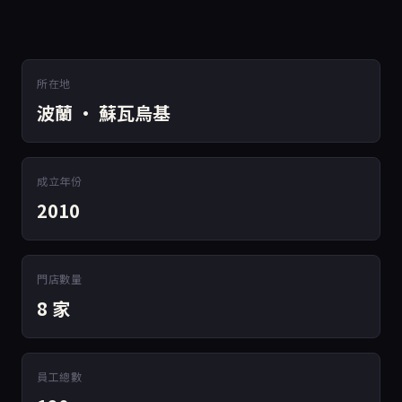
所在地
波蘭 · 蘇瓦烏基
成立年份
2010
門店數量
8 家
員工總數