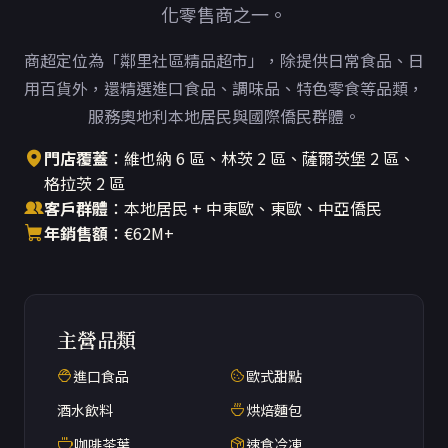
化零售商之一。
商超定位為「鄰里社區精品超市」，除提供日常食品、日
用百貨外，還精選進口食品、調味品、特色零食等品類，
服務奧地利本地居民與國際僑民群體。
門店覆蓋
：維也納 6 區、林茨 2 區、薩爾茨堡 2 區、
格拉茨 2 區
客戶群體
：本地居民 + 中東歐、東歐、中亞僑民
年銷售額
：€62M+
主營品類
進口食品
歐式甜點
酒水飲料
烘焙麵包
咖啡茶葉
速食冷凍