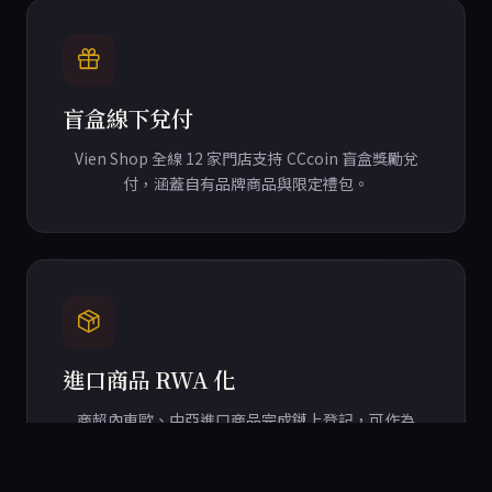
盲盒線下兌付
Vien Shop 全線 12 家門店支持 CCcoin 盲盒獎勵兌
付，涵蓋自有品牌商品與限定禮包。
進口商品 RWA 化
商超內東歐、中亞進口商品完成鏈上登記，可作為
RWA 資產在 CCcoin 平台流轉。