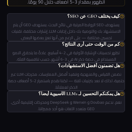
الظهور بمقدار 3-5 أضعاف خلال 90 يومًا.
كيف يختلف GEO عن SEO؟
يستهدف SEO الروابط المرتبة في نتائج البحث. يستهدف GEO أن يتم
الاستشهاد بك والتوصية بك داخل إجابات LLM. إشارات مختلفة، تقنيات
تحسين مختلفة — على الرغم من أنها تعزز بعضها البعض.
كم من الوقت حتى أرى النتائج؟
تظهر تحسينات الإشارة الأولية في 2-4 أسابيع. عادةً ما يتحقق النمو
المستدام في حصة ذكر AI في 3-6 أشهر، حسب تنافسية الفئة.
هل تضمنون أفضل الاستشهادات؟
نضمن القياس والمنهجية وتنفيذ أفضل الممارسات. مخرجات LLM غير
حتمية، لذلك لا نعد بترتيبات ثابتة — لكننا نقدم باستمرار 2-5 أضعاف حصة
الذكر لعملائنا.
هل يمكنكم التحسين لـ LLMs الآسيوية أيضاً؟
نعم. ندعم Doubao و Wenxin و DeepSeek ومحركات إقليمية أخرى.
GEO متعدد اللغات هو أحد مميزاتنا.