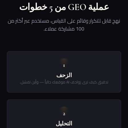
عملية GEO من 5 خطوات
نهج قابل للتكرار وقائم على القياس، مستخدم عبر أكثر من
100 مشاركة عملاء.
1
الزحف
تدقيق كيف ترى زواحف AI موقعك حالياً — وأين تفشل.
2
التحليل