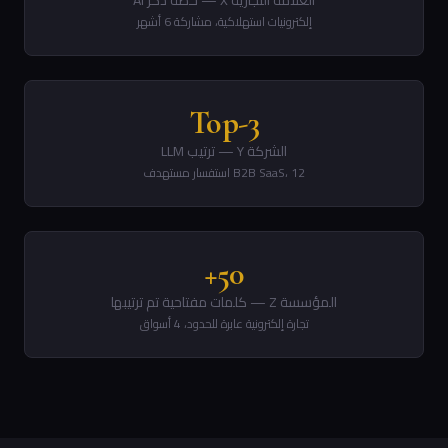
العلامة التجارية X — حصة ذكر AI
إلكترونيات استهلاكية، مشاركة 6 أشهر
Top-3
الشركة Y — ترتيب LLM
B2B SaaS، 12 استفسار مستهدف
50+
المؤسسة Z — كلمات مفتاحية تم ترتيبها
تجارة إلكترونية عابرة للحدود، 4 أسواق