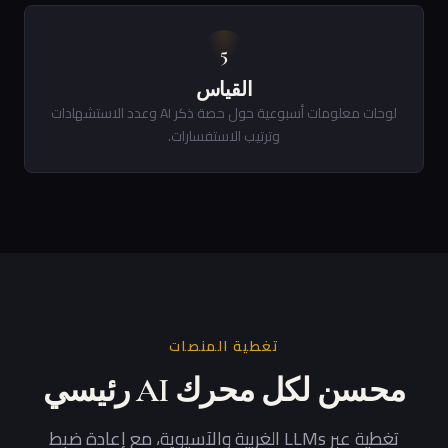
5
القياس
لوحات معلومات أسبوعية حول حصة ذكر AI وعدد الاستشهادات
وترتيب الاستفسارات.
تغطية المنصات
محسن لكل محرك AI رئيسي
تغطية عبر LLMs الغربية والآسيوية، مع إعادة ضبط