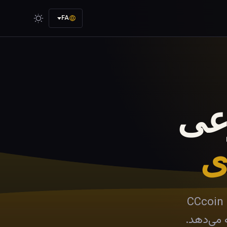
FA
عی
ی
تا محاسبات AI سازمانی، CCcoin × KHB