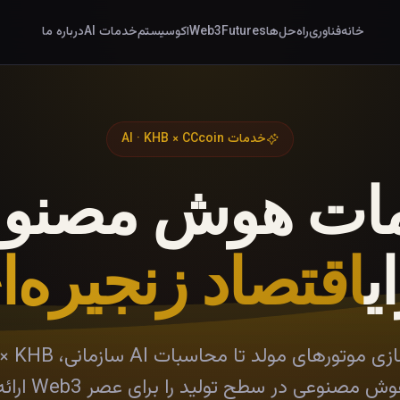
خانه
فناوری
راه‌حل‌ها
Futures
Web3
اکوسیستم
خدمات AI
درباره ما
خدمات AI · KHB × CCcoin
ات هوش مصنو
ی
اقتصاد زنجیره‌ا
از بهینه‌سازی موتورهای مولد 
نوعی در سطح تولید را برای عصر Web3 ارائه می‌دهد.