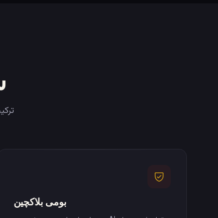
س
ترکیبی 
بومی بلاکچین