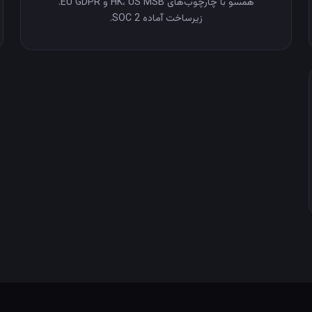
همسو با چارچوب‌های HK، US MSB و EU GDPR.
زیرساخت آماده SOC 2.