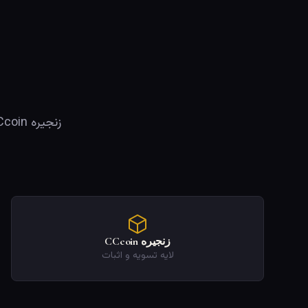
زنجیره CCcoin
لایه تسویه و اثبات