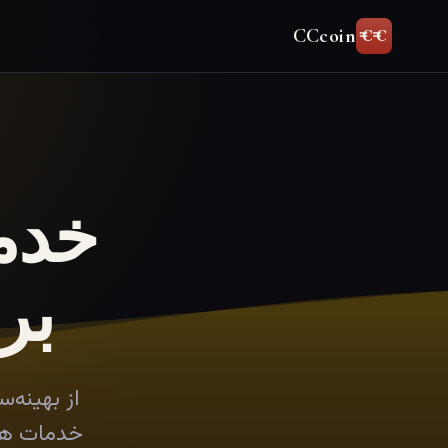
CCcoin
خدم
برا
خدمات هوش مص