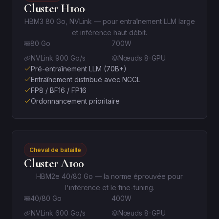
Cluster H100
HBM3 80 Go, NVLink — pour entraînement LLM large
et inférence haut débit.
80 Go
700W
NVLink 900 Go/s
Nœuds 8-GPU
Pré-entraînement LLM (70B+)
Entraînement distribué avec NCCL
FP8 / BF16 / FP16
Ordonnancement prioritaire
Cheval de bataille
Cluster A100
HBM2e 40/80 Go — la norme éprouvée pour
l'inférence et le fine-tuning.
40/80 Go
400W
NVLink 600 Go/s
Nœuds 8-GPU