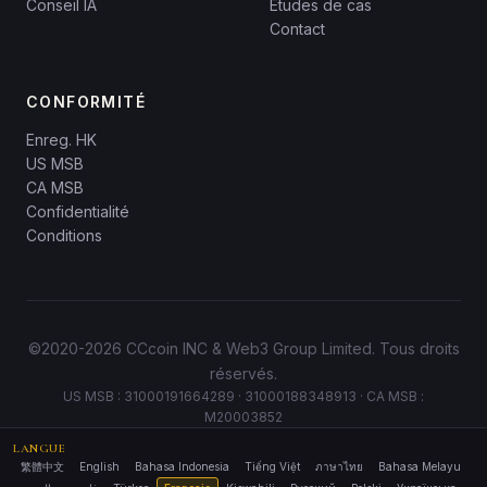
Conseil IA
Études de cas
Contact
CONFORMITÉ
Enreg. HK
US MSB
CA MSB
Confidentialité
Conditions
©2020-2026 CCcoin INC & Web3 Group Limited. Tous droits
réservés.
US MSB : 31000191664289 · 31000188348913 · CA MSB :
M20003852
LANGUE
繁體中文
English
Bahasa Indonesia
Tiếng Việt
ภาษาไทย
Bahasa Melayu