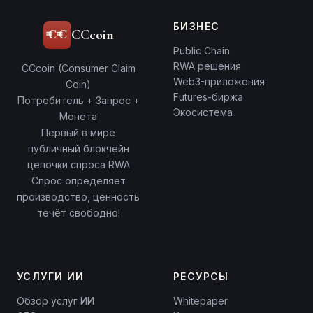
БИЗНЕС
CCcoin
Public Chain
RWA решения
CCcoin (Consumer Claim
Web3-приложения
Coin)
Futures-биржа
Потребитель + Запрос +
Экосистема
Монета
Первый в мире
публичный блокчейн
цепочки спроса RWA
Спрос определяет
производство, ценность
течёт свободно!
УСЛУГИ ИИ
РЕСУРСЫ
Обзор услуг ИИ
Whitepaper