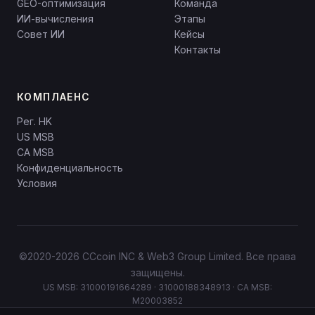
GEO-оптимизация
Команда
ИИ-вычисления
Этапы
Совет ИИ
Кейсы
Контакты
КОМПЛАЕНС
Рег. HK
US MSB
CA MSB
Конфиденциальность
Условия
©2020-2026 CCcoin INC & Web3 Group Limited. Все права
защищены.
US MSB: 31000191664289 · 31000188348913 · CA MSB:
M20003852