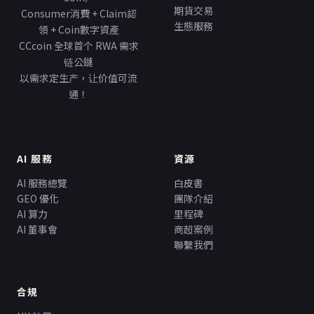
期貨交易
Consumer消費 + Claim認
生態服務
領 + Coin數字資產
CCcoin 全球首个 RWA 需求
链公鏈
以需求定生产，让价值可流
通！
AI 服務
資源
AI 服務總覽
白皮書
GEO 優化
團隊介紹
AI 算力
里程碑
AI 董事會
商超案例
聯繫我們
合規