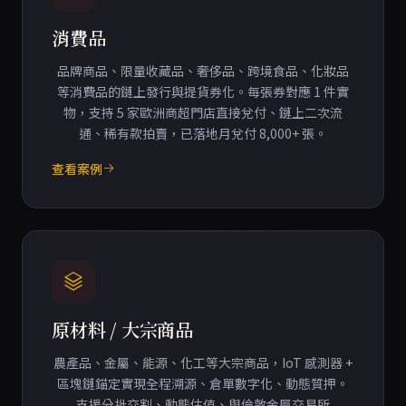
消費品
品牌商品、限量收藏品、奢侈品、跨境食品、化妝品
等消費品的鏈上發行與提貨券化。每張券對應 1 件實
物，支持 5 家歐洲商超門店直接兌付、鏈上二次流
通、稀有款拍賣，已落地月兌付 8,000+ 張。
查看案例
原材料 / 大宗商品
農產品、金屬、能源、化工等大宗商品，IoT 感測器 +
區塊鏈錨定實現全程溯源、倉單數字化、動態質押。
支援分批交割、動態估值、與倫敦金屬交易所