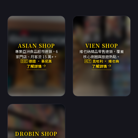
ASIAN SHOP
VIEN SHOP
專業亞洲食品超市連鎖，6
維也納精品零售連鎖，覆蓋
家門店、月客流 15 萬+。
核心商圈與旅遊熱點。
🇩🇪 德國 · 慕尼黑
🇦🇹 奧地利 · 維也納
了解詳情
了解詳情
DROBIN SHOP